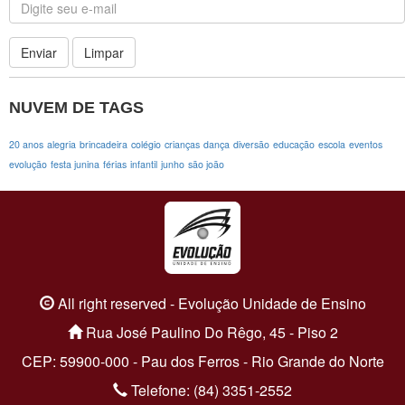
Enviar
Limpar
NUVEM DE TAGS
20 anos
alegria
brincadeira
colégio
crianças
dança
diversão
educação
escola
eventos
evolução
festa junina
férias
infantil
junho
são joão
All right reserved - Evolução Unidade de Ensino
Rua José Paulino Do Rêgo, 45 - Piso 2
CEP: 59900-000 - Pau dos Ferros - Rio Grande do Norte
Telefone: (84) 3351-2552