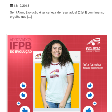
13/12/2018
Ser #AlunoEvolução é ter certeza de resultados! 👏😉 É com imenso
orgulho que […]