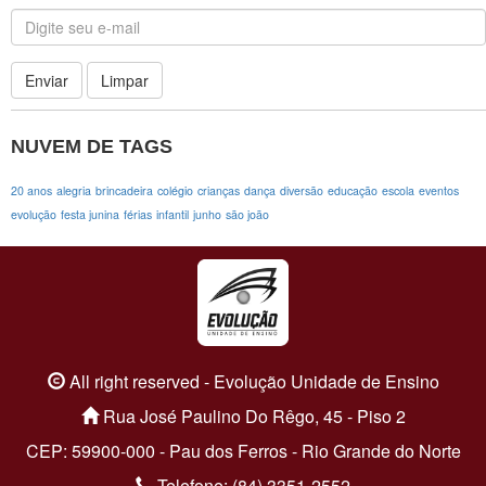
Enviar
Limpar
NUVEM DE TAGS
20 anos
alegria
brincadeira
colégio
crianças
dança
diversão
educação
escola
eventos
evolução
festa junina
férias
infantil
junho
são joão
All right reserved - Evolução Unidade de Ensino
Rua José Paulino Do Rêgo, 45 - Piso 2
CEP: 59900-000 - Pau dos Ferros - Rio Grande do Norte
Telefone: (84) 3351-2552